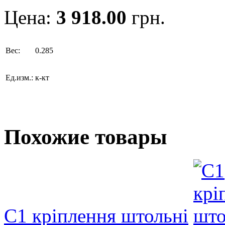
Цена:
3 918.00
грн.
Вес:
0.285
Ед.изм.:
к-кт
Похожие товары
С1 кріплення штольні