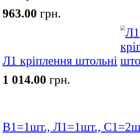
963.00
грн.
Л1 кріплення штольні
1 014.00
грн.
В1=1шт., Л1=1шт., С1=2ш