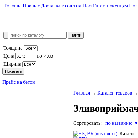
Головна
Про нас
Доставка та оплата
Постійним покупцям
Нов
Толщина
Цена
по
Ширина
Прайс на бетон
Главная
→
Каталог товаров
Зливоприймач
Сортировать:
по названию 
Каталог