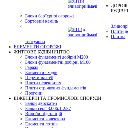
ДОРОЖ
БУДIВ
Блоки бар"єрної огорожі
Бортовий камінь
Зливопр
Плити д
Плитка
тротуарна
ЕЛЕМЕНТИ ОГОРОЖІ
ЖИТЛОВЕ БУДIВНИЦТВО
Блоки фундаменті добірні М200
Блоки фундаментні добірні М100
Гаражі
Елементи сходів
Перетинки з/б
Плити перекриття
Плити стрічкових фундаментів
Прогони
ІНЖЕНЕРНІ ТА ПРОМИСЛОВІ СПОРУДИ
Балки двоскатні
Балки серії 3.006.1-2/87
Вироби підстанцій
Елементи колектора
Елементи лотків