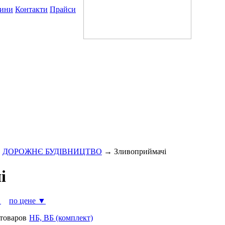
ини
Контакти
Прайси
→
ДОРОЖНЄ БУДIВНИЦТВО
→
Зливоприймачі
і
▼
по цене ▼
 товаров
НБ, ВБ (комплект)