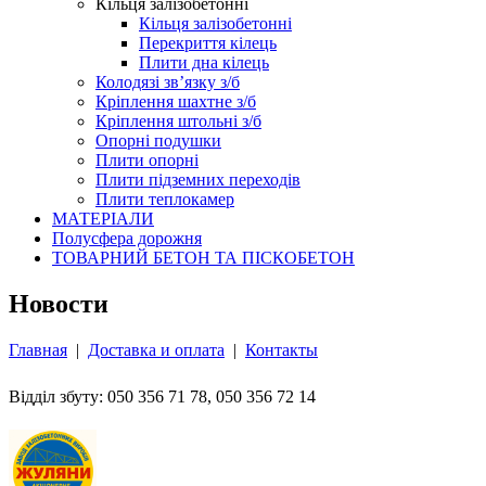
Кільця залізобетонні
Кільця залізобетонні
Перекриття кілець
Плити дна кілець
Колодязі зв’язку з/б
Кріплення шахтне з/б
Кріплення штольні з/б
Опорні подушки
Плити опорні
Плити підземних переходів
Плити теплокамер
МАТЕРІАЛИ
Полусфера дорожня
ТОВАРНИЙ БЕТОН ТА ПІСКОБЕТОН
Новости
Главная
|
Доставка и оплата
|
Контакты
Відділ збуту: 050 356 71 78, 050 356 72 14