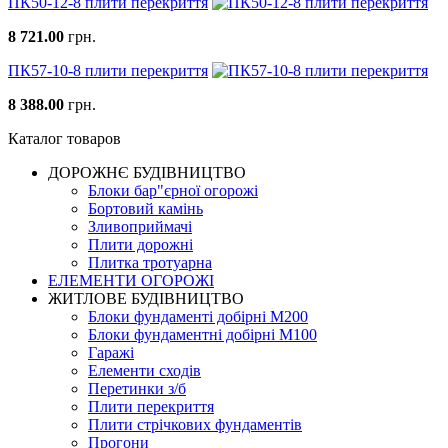
ПК50-12-8 плити перекриття
8 721.00
грн.
ПК57-10-8 плити перекриття
8 388.00
грн.
Каталог товаров
ДОРОЖНЄ БУДIВНИЦТВО
Блоки бар"єрної огорожі
Бортовий камінь
Зливоприймачі
Плити дорожні
Плитка тротуарна
ЕЛЕМЕНТИ ОГОРОЖІ
ЖИТЛОВЕ БУДIВНИЦТВО
Блоки фундаменті добірні М200
Блоки фундаментні добірні М100
Гаражі
Елементи сходів
Перетинки з/б
Плити перекриття
Плити стрічкових фундаментів
Прогони