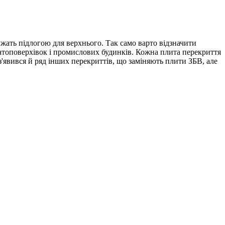
ужать підлогою для верхнього. Так само варто відзначити
агатоповерхівок і промислових будинків. Кожна плита перекриття
'явився й ряд інших перекриттів, що заміняють плити ЗБВ, але