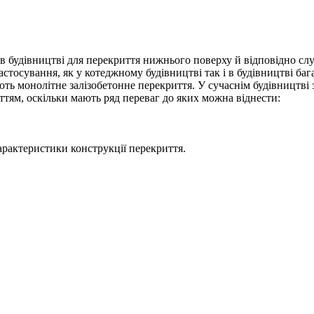
 в будівництві для перекриття нижнього поверху й відповідно сл
астосування, як у котеджному будівництві так і в будівництві б
ть монолітне залізобетонне перекриття. У сучаснім будівництві з
ям, оскільки мають ряд переваг до яких можна віднести:
характеристики конструкції перекриття.