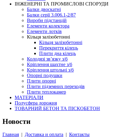
ІНЖЕНЕРНІ ТА ПРОМИСЛОВІ СПОРУДИ
Балки двоскатні
Балки серії 3.006.1-2/87
Вироби підстанцій
Елементи колектора
Елементи лотків
Кільця залізобетонні
Кільця залізобетонні
Перекриття кілець
Плити дна кілець
Колодязі зв’язку з/б
Кріплення шахтне з/б
Кріплення штольні з/б
Опорні подушки
Плити опорні
Плити підземних переходів
Плити теплокамер
МАТЕРІАЛИ
Полусфера дорожня
ТОВАРНИЙ БЕТОН ТА ПІСКОБЕТОН
Новости
Главная
|
Доставка и оплата
|
Контакты