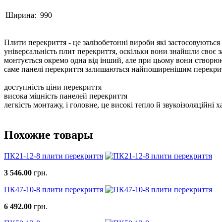
Ширина:
990
Плити перекриття - це залізобетонні вироби які застосовуються
універсальність плит перекриття, оскільки вони знайшли своє з
монтується окремо одна від інший, але при цьому вони створюю
саме панелі перекриття залишаються найпоширенішим перекритт
доступність ціни перекриття
висока міцність панелей перекриття
легкість монтажу, і головне, це високі тепло й звукоізоляційні 
Похожие товары
ПК21-12-8 плити перекриття
3 546.00
грн.
ПК47-10-8 плити перекриття
6 492.00
грн.