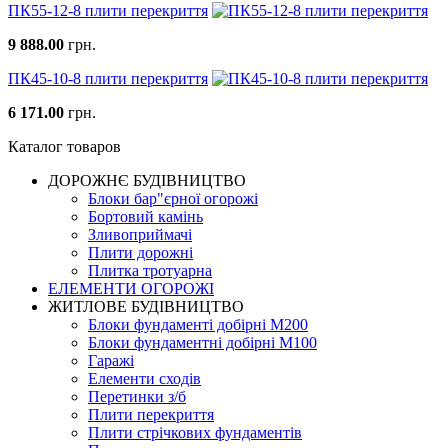
ПК55-12-8 плити перекриття
9 888.00
грн.
ПК45-10-8 плити перекриття
6 171.00
грн.
Каталог товаров
ДОРОЖНЄ БУДIВНИЦТВО
Блоки бар"єрної огорожі
Бортовий камінь
Зливоприймачі
Плити дорожні
Плитка тротуарна
ЕЛЕМЕНТИ ОГОРОЖІ
ЖИТЛОВЕ БУДIВНИЦТВО
Блоки фундаменті добірні М200
Блоки фундаментні добірні М100
Гаражі
Елементи сходів
Перетинки з/б
Плити перекриття
Плити стрічкових фундаментів