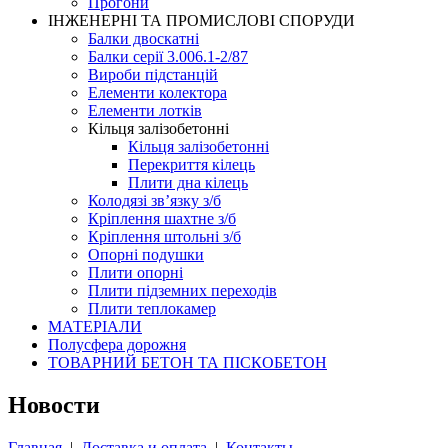
Прогони
ІНЖЕНЕРНІ ТА ПРОМИСЛОВІ СПОРУДИ
Балки двоскатні
Балки серії 3.006.1-2/87
Вироби підстанцій
Елементи колектора
Елементи лотків
Кільця залізобетонні
Кільця залізобетонні
Перекриття кілець
Плити дна кілець
Колодязі зв’язку з/б
Кріплення шахтне з/б
Кріплення штольні з/б
Опорні подушки
Плити опорні
Плити підземних переходів
Плити теплокамер
МАТЕРІАЛИ
Полусфера дорожня
ТОВАРНИЙ БЕТОН ТА ПІСКОБЕТОН
Новости
Главная
|
Доставка и оплата
|
Контакты