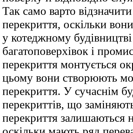
Так само варто відзначити
перекриття, оскільки вони
у котеджному будівництві 
багатоповерхівок і проми
перекриття монтується ок
цьому вони створюють мон
перекриття. У сучаснім бу
перекриттів, що заміняють
перекриття залишаються 
оскільки мають ряд перев