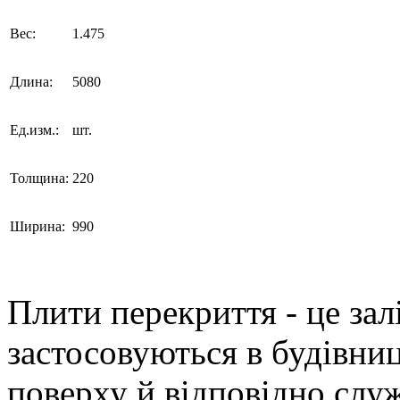
Вес:
1.475
Длина:
5080
Ед.изм.:
шт.
Толщина:
220
Ширина:
990
Плити перекриття - це зал
застосовуються в будівни
поверху й відповідно слу