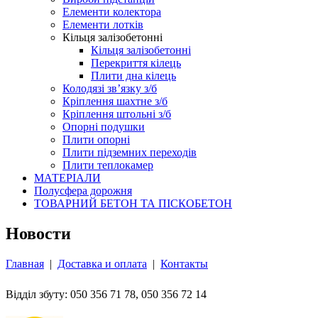
Елементи колектора
Елементи лотків
Кільця залізобетонні
Кільця залізобетонні
Перекриття кілець
Плити дна кілець
Колодязі зв’язку з/б
Кріплення шахтне з/б
Кріплення штольні з/б
Опорні подушки
Плити опорні
Плити підземних переходів
Плити теплокамер
МАТЕРІАЛИ
Полусфера дорожня
ТОВАРНИЙ БЕТОН ТА ПІСКОБЕТОН
Новости
Главная
|
Доставка и оплата
|
Контакты
Відділ збуту: 050 356 71 78, 050 356 72 14