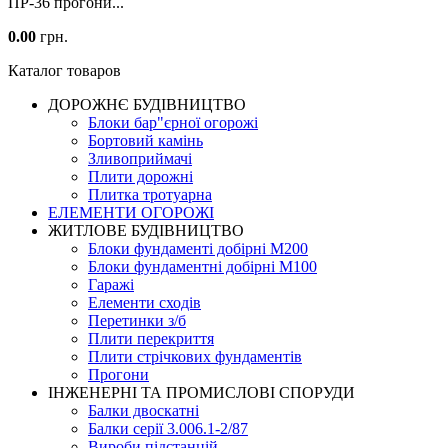
ПР-36 прогони...
0.00
грн.
Каталог товаров
ДОРОЖНЄ БУДIВНИЦТВО
Блоки бар"єрної огорожі
Бортовий камінь
Зливоприймачі
Плити дорожні
Плитка тротуарна
ЕЛЕМЕНТИ ОГОРОЖІ
ЖИТЛОВЕ БУДIВНИЦТВО
Блоки фундаменті добірні М200
Блоки фундаментні добірні М100
Гаражі
Елементи сходів
Перетинки з/б
Плити перекриття
Плити стрічкових фундаментів
Прогони
ІНЖЕНЕРНІ ТА ПРОМИСЛОВІ СПОРУДИ
Балки двоскатні
Балки серії 3.006.1-2/87
Вироби підстанцій