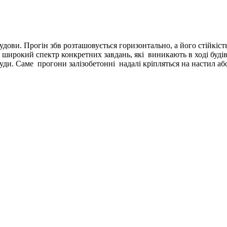
дови. Прогін збв розташовується горизонтально, а його стійкість
ь широкий спектр конкретних завдань, які виникають в ході буді
руди. Саме прогони залізобетонні надалі кріпляться на настил аб