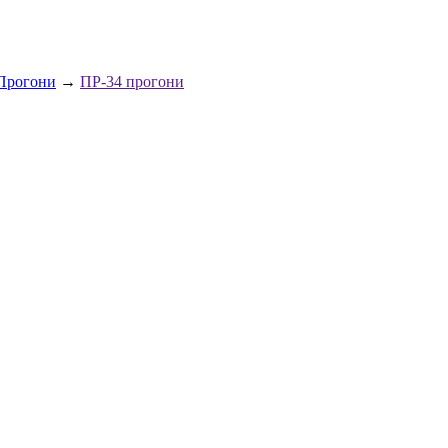
Прогони
→
ПР-34 прогони