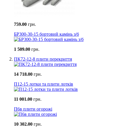
759.00
грн.
БР300-30-15 бортовий камінь з/б
1 509.00
грн.
ПК72-12-8 плити перекриття
14 718.00
грн.
П12-15 лотки та плити лотків
11 001.00
грн.
П6в плити огорожі
10 302.00
грн.