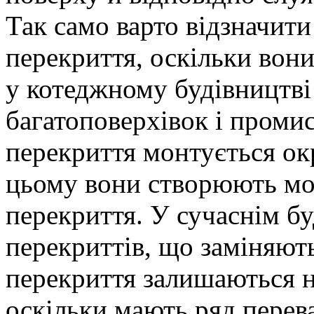
Так само варто відзначити
перекриття, оскільки вони
у котеджному будівництві 
багатоповерхівок і проми
перекриття монтується ок
цьому вони створюють мон
перекриття. У сучаснім бу
перекриттів, що заміняють
перекриття залишаються 
оскільки мають ряд перев