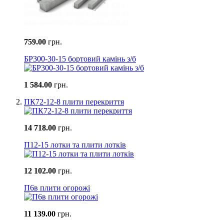
759.00
грн.
БР300-30-15 бортовий камінь з/б
1 584.00
грн.
ПК72-12-8 плити перекриття
14 718.00
грн.
П12-15 лотки та плити лотків
12 102.00
грн.
П6в плити огорожі
11 139.00
грн.