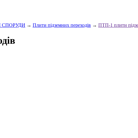
І СПОРУДИ
→
Плити підземних переходів
→
ПТП-1 плити підз
одів