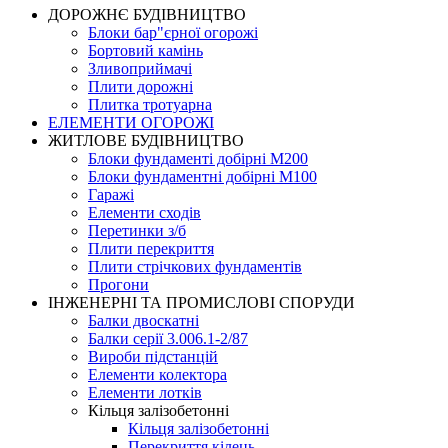
ДОРОЖНЄ БУДIВНИЦТВО
Блоки бар"єрної огорожі
Бортовий камінь
Зливоприймачі
Плити дорожні
Плитка тротуарна
ЕЛЕМЕНТИ ОГОРОЖІ
ЖИТЛОВЕ БУДIВНИЦТВО
Блоки фундаменті добірні М200
Блоки фундаментні добірні М100
Гаражі
Елементи сходів
Перетинки з/б
Плити перекриття
Плити стрічкових фундаментів
Прогони
ІНЖЕНЕРНІ ТА ПРОМИСЛОВІ СПОРУДИ
Балки двоскатні
Балки серії 3.006.1-2/87
Вироби підстанцій
Елементи колектора
Елементи лотків
Кільця залізобетонні
Кільця залізобетонні
Перекриття кілець