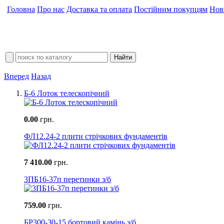
Головна
Про нас
Доставка та оплата
Постійним покупцям
Нов
Вперед
Назад
Б-6 Лоток телескопічний
0.00
грн.
ФЛ12.24-2 плити стрічкових фундаментів
7 410.00
грн.
3ПБ16-37п перетинки з/б
759.00
грн.
БР300-30-15 бортовий камінь з/б