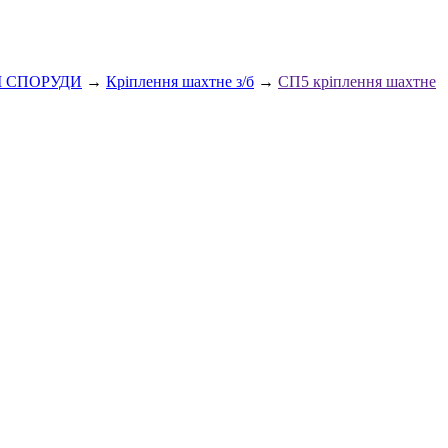
І СПОРУДИ
→
Кріплення шахтне з/б
→
СП5 кріплення шахтне