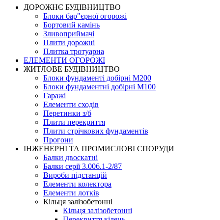
ДОРОЖНЄ БУДIВНИЦТВО
Блоки бар"єрної огорожі
Бортовий камінь
Зливоприймачі
Плити дорожні
Плитка тротуарна
ЕЛЕМЕНТИ ОГОРОЖІ
ЖИТЛОВЕ БУДIВНИЦТВО
Блоки фундаменті добірні М200
Блоки фундаментні добірні М100
Гаражі
Елементи сходів
Перетинки з/б
Плити перекриття
Плити стрічкових фундаментів
Прогони
ІНЖЕНЕРНІ ТА ПРОМИСЛОВІ СПОРУДИ
Балки двоскатні
Балки серії 3.006.1-2/87
Вироби підстанцій
Елементи колектора
Елементи лотків
Кільця залізобетонні
Кільця залізобетонні
Перекриття кілець