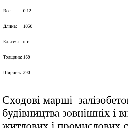
Вес:
0.12
Длина:
1050
Ед.изм.:
шт.
Толщина:
168
Ширина:
290
Сходові марші залізобето
будівництва зовнішніх і в
житлових і промислових 