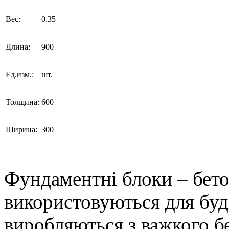
Вес:
0.35
Длина:
900
Ед.изм.:
шт.
Толщина:
600
Ширина:
300
Фундаментні блоки – бето
використовуються для буд
виробляються з важкого 