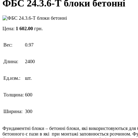
ФБС 24.3.6-Т блоки бетонні
Цена:
1 602.00
грн.
Вес:
0.97
Длина:
2400
Ед.изм.:
шт.
Толщина:
600
Ширина:
300
Фундаментні блоки – бетонні блоки, які використовуються для 
бетонного є пази в які при монтажі заповнюється розчином. Фун