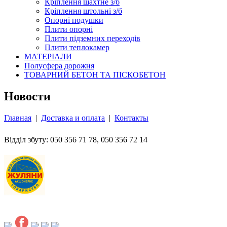
Кріплення шахтне з/б
Кріплення штольні з/б
Опорні подушки
Плити опорні
Плити підземних переходів
Плити теплокамер
МАТЕРІАЛИ
Полусфера дорожня
ТОВАРНИЙ БЕТОН ТА ПІСКОБЕТОН
Новости
Главная
|
Доставка и оплата
|
Контакты
Відділ збуту: 050 356 71 78, 050 356 72 14