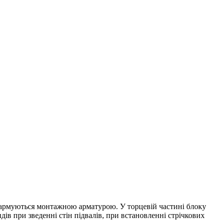
і армуються монтажною арматурою. У торцевій частині блоку
ів при зведенні стін підвалів, при встановленні стрічкових