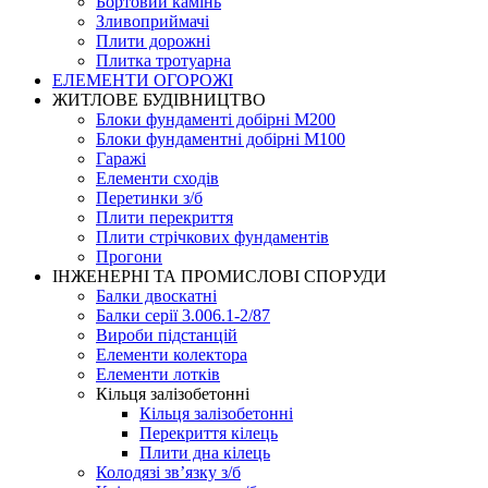
Бортовий камінь
Зливоприймачі
Плити дорожні
Плитка тротуарна
ЕЛЕМЕНТИ ОГОРОЖІ
ЖИТЛОВЕ БУДIВНИЦТВО
Блоки фундаменті добірні М200
Блоки фундаментні добірні М100
Гаражі
Елементи сходів
Перетинки з/б
Плити перекриття
Плити стрічкових фундаментів
Прогони
ІНЖЕНЕРНІ ТА ПРОМИСЛОВІ СПОРУДИ
Балки двоскатні
Балки серії 3.006.1-2/87
Вироби підстанцій
Елементи колектора
Елементи лотків
Кільця залізобетонні
Кільця залізобетонні
Перекриття кілець
Плити дна кілець
Колодязі зв’язку з/б