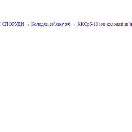
І СПОРУДИ
→
Колодязі зв’язку з/б
→
ККСр5-10 н/в колодязі зв’