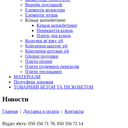
Вироби підстанцій
Елементи колектора
Елементи лотків
Кільця залізобетонні
Кільця залізобетонні
Перекриття кілець
Плити дна кілець
Колодязі зв’язку з/б
Кріплення шахтне з/б
Кріплення штольні з/б
Опорні подушки
Плити опорні
Плити підземних переходів
Плити теплокамер
МАТЕРІАЛИ
Полусфера дорожня
ТОВАРНИЙ БЕТОН ТА ПІСКОБЕТОН
Новости
Главная
|
Доставка и оплата
|
Контакты
Відділ збуту: 050 356 71 78, 050 356 72 14