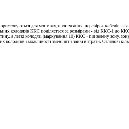
икористовуються для монтажу, простягання, перевірок кабелів зв'я
них колодязів ККС поділяється за розмірами - від ККС-1 до ККС-
ину, а легкі колодязі (маркування 10) ККС - під зелену зону, зон
х колодязів і можливості зменшити зайві витрати. Оглядові кіль