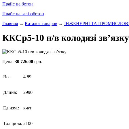
Прайс на бетон
Прайс на залізобетон
Главная
→
Каталог товаров
→
ІНЖЕНЕРНІ ТА ПРОМИСЛОВ
ККСр5-10 н/в колодязі зв’язку
Цена:
30 726.00
грн.
Вес:
4.89
Длина:
2990
Ед.изм.:
к-кт
Толщина:
2100