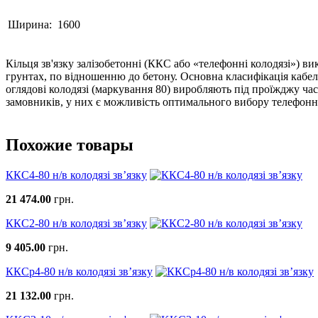
Ширина:
1600
Кільця зв'язку залізобетонні (ККС або «телефонні колодязі») в
грунтах, по відношенню до бетону. Основна класифікація кабель
оглядові колодязі (маркування 80) виробляють під проїжджу част
замовників, у них є можливість оптимального вибору телефонни
Похожие товары
ККС4-80 н/в колодязі зв’язку
21 474.00
грн.
ККС2-80 н/в колодязі зв’язку
9 405.00
грн.
ККСр4-80 н/в колодязі зв’язку
21 132.00
грн.