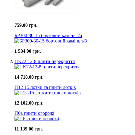
759.00
грн.
БР300-30-15 бортовий камінь з/б
1 584.00
грн.
ПК72-12-8 плити перекриття
14 718.00
грн.
П12-15 лотки та плити лотків
12 102.00
грн.
П6в плити огорожі
11 139.00
грн.