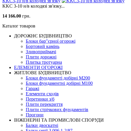
KKC3-10 н/в колодязі зв'язку
KKC 3-10 н/в колодязі зв'язку...
14 166.00
грн.
Каталог товаров
ДОРОЖНЄ БУДIВНИЦТВО
Блоки бар"єрної огорожі
Бортовий камінь
Зливоприймачі
Плити дорожні
Плитка тротуарна
ЕЛЕМЕНТИ ОГОРОЖІ
ЖИТЛОВЕ БУДIВНИЦТВО
Блоки фундаменті добірні М200
Блоки фундаментні добірні М100
Гаражі
Елементи сходів
Перетинки з/б
Плити перекриття
Плити стрічкових фундаментів
Прогони
ІНЖЕНЕРНІ ТА ПРОМИСЛОВІ СПОРУДИ
Балки двоскатні
Балки серії 3.006.1-2/87