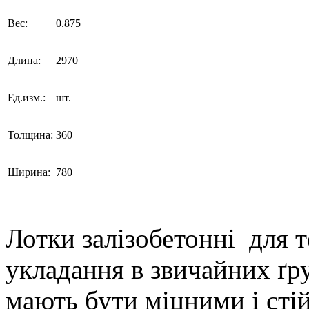
Вес:
0.875
Длина:
2970
Ед.изм.:
шт.
Толщина:
360
Ширина:
780
Лотки залізобетонні для 
укладання в звичайних ґр
мають бути міцними і стій