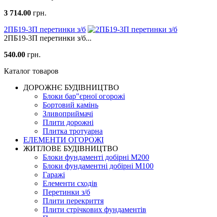
3 714.00
грн.
2ПБ19-3П перетинки з/б
2ПБ19-3П перетинки з/б...
540.00
грн.
Каталог товаров
ДОРОЖНЄ БУДIВНИЦТВО
Блоки бар"єрної огорожі
Бортовий камінь
Зливоприймачі
Плити дорожні
Плитка тротуарна
ЕЛЕМЕНТИ ОГОРОЖІ
ЖИТЛОВЕ БУДIВНИЦТВО
Блоки фундаменті добірні М200
Блоки фундаментні добірні М100
Гаражі
Елементи сходів
Перетинки з/б
Плити перекриття
Плити стрічкових фундаментів