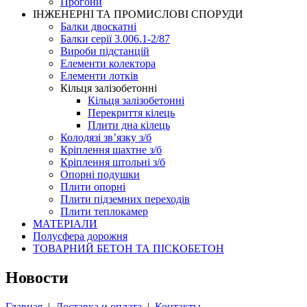
Прогони
ІНЖЕНЕРНІ ТА ПРОМИСЛОВІ СПОРУДИ
Балки двоскатні
Балки серії 3.006.1-2/87
Вироби підстанцій
Елементи колектора
Елементи лотків
Кільця залізобетонні
Кільця залізобетонні
Перекриття кілець
Плити дна кілець
Колодязі зв’язку з/б
Кріплення шахтне з/б
Кріплення штольні з/б
Опорні подушки
Плити опорні
Плити підземних переходів
Плити теплокамер
МАТЕРІАЛИ
Полусфера дорожня
ТОВАРНИЙ БЕТОН ТА ПІСКОБЕТОН
Новости
Главная
|
Доставка и оплата
|
Контакты