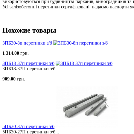
використовуються при будівництві парканів, виноградників та і
Усі залізобетонні перетинки сертифіковані, надаємо паспорти я
Похожие товары
3ПБ30-8п перетинки з/б
1 314.00
грн.
3ПБ18-37п перетинки з/б
3ПБ18-37П перетинки з/б...
909.00
грн.
5ПБ30-37п перетинки з/б
5ПБ30-27П перетинки з/б...