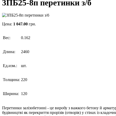
3ПБ25-8п перетинки з/б
Цена:
1 047.00
грн.
Вес:
0.162
Длина:
2460
Ед.изм.:
шт.
Толщина:
220
Ширина:
120
Перетинки залізобетонні - це виробу з важкого бетону й армату
будівництві як перекриття прорізів (отворів) у стінах із кладо