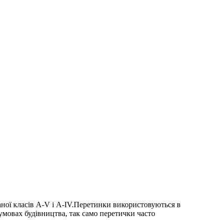
таної класів А-V і А-IV.Перетинки використовуються в
х умовах будівництва, так само перетички часто