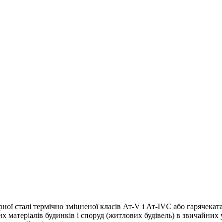
рної сталі термічно зміцненої класів Ат-V і Ат-IVC або гарячека
чних матеріалів будинків і споруд (житлових будівель) в звичайни