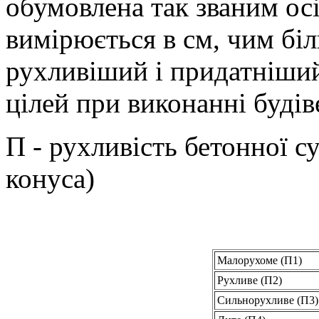
обумовлена так званим ос
вимірюється в см, чим біл
рухливіший і придатніши
цілей при виконанні будів
П - рухливість бетонної 
конуса)
Малорухоме (П1)
Рухливе (П2)
Сильнорухливе (П3)