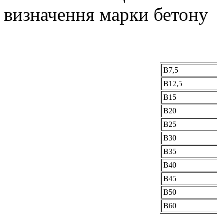
визначення марки бетону
В7,5
В12,5
В15
В20
В25
В30
В35
В40
В45
В50
В60