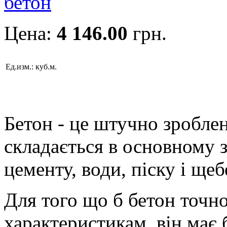
Цена:
4 146.00
грн.
Ед.изм.:
куб.м.
Бетон - це штучно зробле
складається в основному з
цементу, води, піску і ще
Для того що б бетон точн
характеристикам, він має 