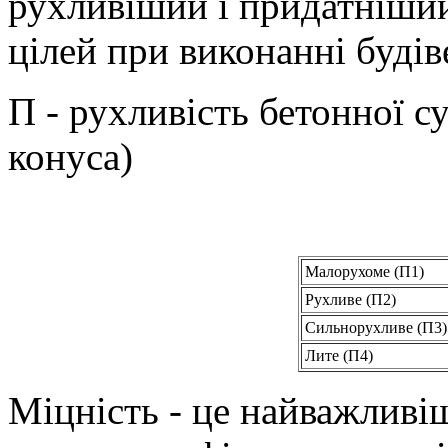
рухливіший і придатніши
цілей при виконанні будів
П - рухливість бетонної 
конуса)
Малорухоме (П1)
Рухливе (П2)
Сильнорухливе (П3)
Лите (П4)
Міцність - це найважливіш