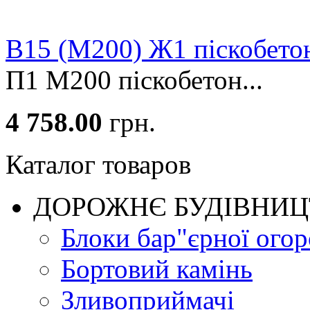
В15 (М200) Ж1 піскобето
П1 М200 піскобетон...
4 758.00
грн.
Каталог товаров
ДОРОЖНЄ БУДIВНИ
Блоки бар"єрної огор
Бортовий камінь
Зливоприймачі