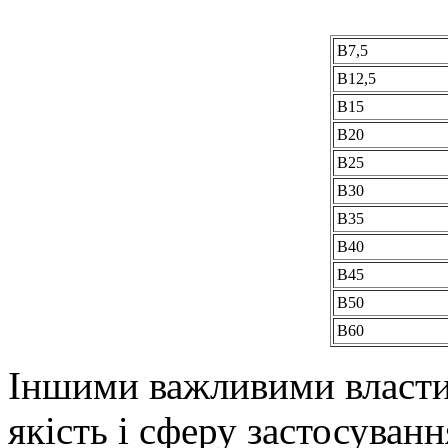
В7,5
В12,5
В15
В20
В25
В30
В35
В40
В45
В50
В60
Іншими важливими власти
якість і сферу застосуван