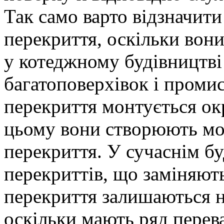
Так само варто відзначити
перекриття, оскільки вони
у котеджному будівництві 
багатоповерхівок і проми
перекриття монтується ок
цьому вони створюють мон
перекриття. У сучаснім бу
перекриттів, що заміняють
перекриття залишаються 
оскільки мають ряд перев