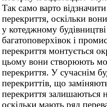
Так само варто відзначити
перекриття, оскільки вони
у котеджному будівництві 
багатоповерхівок і проми
перекриття монтується ок
цьому вони створюють мон
перекриття. У сучаснім бу
перекриттів, що заміняють
перекриття залишаються 
оскільки мають ряд перев