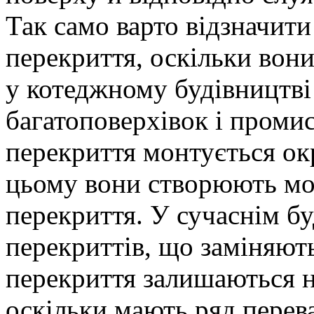
Так само варто відзначити
перекриття, оскільки вони
у котеджному будівництві 
багатоповерхівок і проми
перекриття монтується ок
цьому вони створюють мон
перекриття. У сучаснім бу
перекриттів, що заміняють
перекриття залишаються 
оскільки мають ряд перев