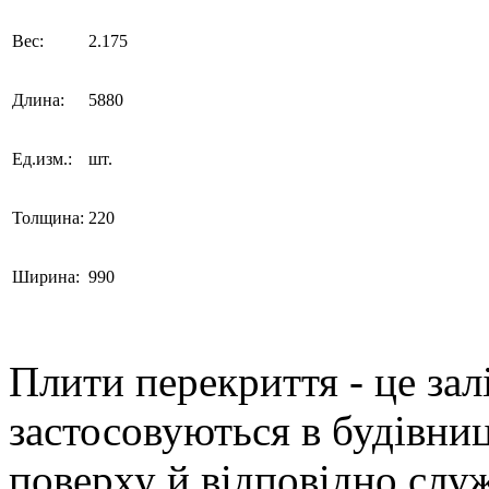
Вес:
2.175
Длина:
5880
Ед.изм.:
шт.
Толщина:
220
Ширина:
990
Плити перекриття - це зал
застосовуються в будівни
поверху й відповідно слу