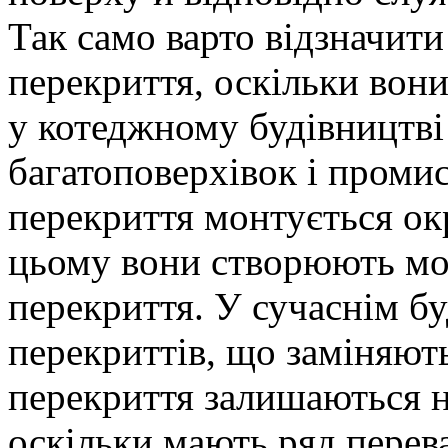
Так само варто відзначити
перекриття, оскільки вони
у котеджному будівництві 
багатоповерхівок і проми
перекриття монтується ок
цьому вони створюють мон
перекриття. У сучаснім бу
перекриттів, що заміняють
перекриття залишаються 
оскільки мають ряд перев