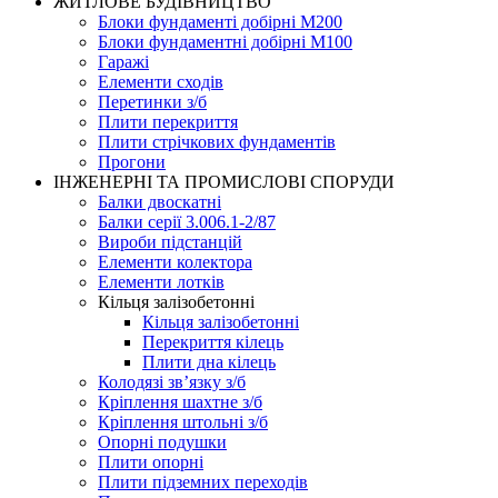
ЖИТЛОВЕ БУДIВНИЦТВО
Блоки фундаменті добірні М200
Блоки фундаментні добірні М100
Гаражі
Елементи сходів
Перетинки з/б
Плити перекриття
Плити стрічкових фундаментів
Прогони
ІНЖЕНЕРНІ ТА ПРОМИСЛОВІ СПОРУДИ
Балки двоскатні
Балки серії 3.006.1-2/87
Вироби підстанцій
Елементи колектора
Елементи лотків
Кільця залізобетонні
Кільця залізобетонні
Перекриття кілець
Плити дна кілець
Колодязі зв’язку з/б
Кріплення шахтне з/б
Кріплення штольні з/б
Опорні подушки
Плити опорні
Плити підземних переходів