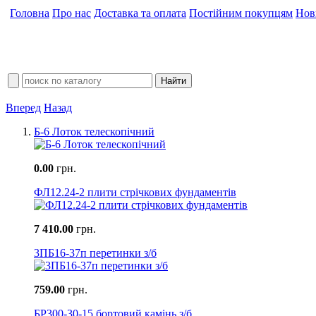
Головна
Про нас
Доставка та оплата
Постійним покупцям
Нов
Вперед
Назад
Б-6 Лоток телескопічний
0.00
грн.
ФЛ12.24-2 плити стрічкових фундаментів
7 410.00
грн.
3ПБ16-37п перетинки з/б
759.00
грн.
БР300-30-15 бортовий камінь з/б