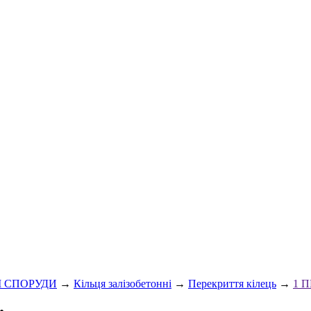
І СПОРУДИ
→
Кільця залізобетонні
→
Перекриття кілець
→
1 П