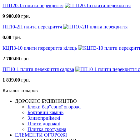
1ПП20-1а плити перекриття
9 900.00
грн.
ПП10-2П плита перекриття
0.00
грн.
КЦП3-10 плити перекриття кілець
2 700.00
грн.
ПП10-1 плити перекриття садова
1 839.00
грн.
Каталог товаров
ДОРОЖНЄ БУДIВНИЦТВО
Блоки бар"єрної огорожі
Бортовий камінь
Зливоприймачі
Плити дорожні
Плитка тротуарна
ЕЛЕМЕНТИ ОГОРОЖІ