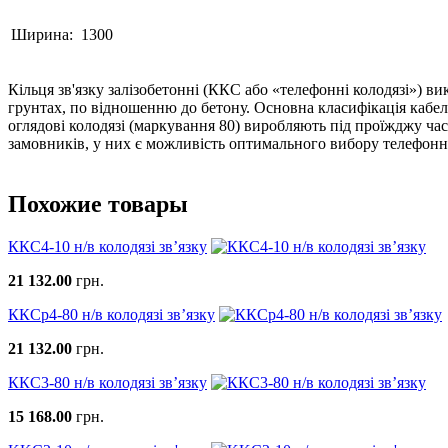
Ширина:
1300
Кільця зв'язку залізобетонні (ККС або «телефонні колодязі») в
грунтах, по відношенню до бетону. Основна класифікація кабель
оглядові колодязі (маркування 80) виробляють під проїжджу част
замовників, у них є можливість оптимального вибору телефонни
Похожие товары
ККС4-10 н/в колодязі зв’язку
21 132.00
грн.
ККСр4-80 н/в колодязі зв’язку
21 132.00
грн.
ККС3-80 н/в колодязі зв’язку
15 168.00
грн.