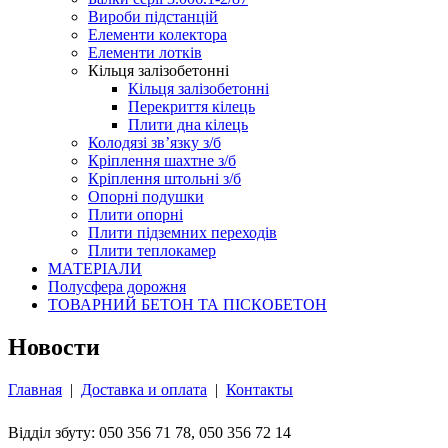
Вироби підстанцій
Елементи колектора
Елементи лотків
Кільця залізобетонні
Кільця залізобетонні
Перекриття кілець
Плити дна кілець
Колодязі зв’язку з/б
Кріплення шахтне з/б
Кріплення штольні з/б
Опорні подушки
Плити опорні
Плити підземних переходів
Плити теплокамер
МАТЕРІАЛИ
Полусфера дорожня
ТОВАРНИЙ БЕТОН ТА ПІСКОБЕТОН
Новости
Главная
|
Доставка и оплата
|
Контакты
Відділ збуту: 050 356 71 78, 050 356 72 14