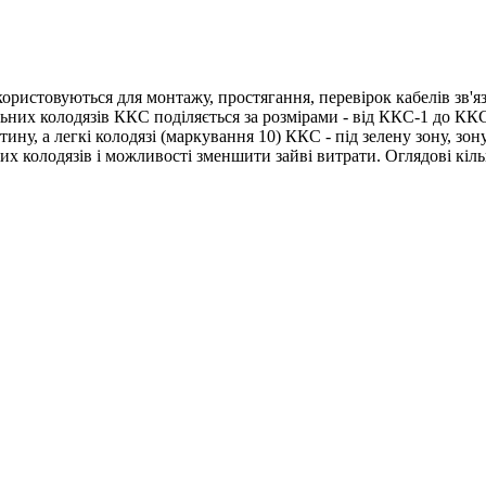
икористовуються для монтажу, простягання, перевірок кабелів зв'я
них колодязів ККС поділяється за розмірами - від ККС-1 до ККС-
ину, а легкі колодязі (маркування 10) ККС - під зелену зону, зон
х колодязів і можливості зменшити зайві витрати. Оглядові кіль