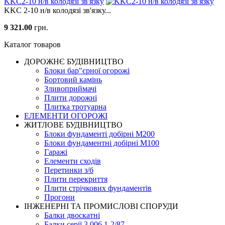
KKC2-10 н/в колодязі зв'язку
KKC 2-10 н/в колодязі зв'язку...
9 321.00
грн.
Каталог товаров
ДОРОЖНЄ БУДIВНИЦТВО
Блоки бар"єрної огорожі
Бортовий камінь
Зливоприймачі
Плити дорожні
Плитка тротуарна
ЕЛЕМЕНТИ ОГОРОЖІ
ЖИТЛОВЕ БУДIВНИЦТВО
Блоки фундаменті добірні М200
Блоки фундаментні добірні М100
Гаражі
Елементи сходів
Перетинки з/б
Плити перекриття
Плити стрічкових фундаментів
Прогони
ІНЖЕНЕРНІ ТА ПРОМИСЛОВІ СПОРУДИ
Балки двоскатні
Балки серії 3.006.1-2/87