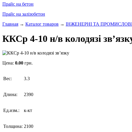
Прайс на бетон
Прайс на залізобетон
Главная
→
Каталог товаров
→
ІНЖЕНЕРНІ ТА ПРОМИСЛОВ
ККСр 4-10 н/в колодязі зв’язк
Цена:
0.00
грн.
Вес:
3.3
Длина:
2390
Ед.изм.:
к-кт
Толщина:
2100