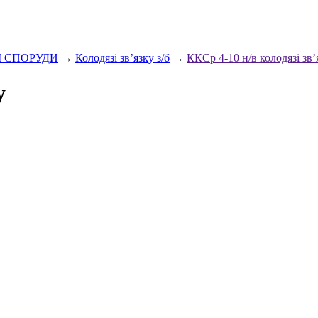
І СПОРУДИ
→
Колодязі зв’язку з/б
→
ККСр 4-10 н/в колодязі зв’
у