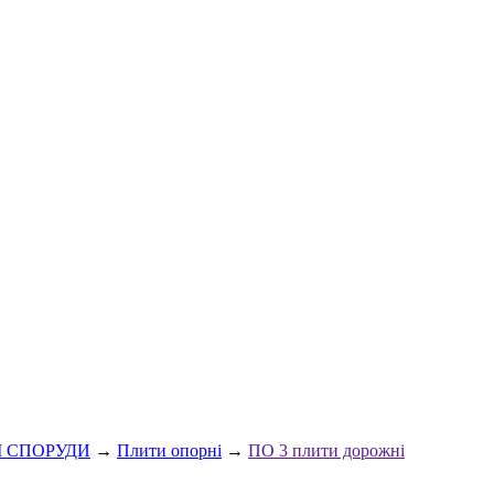
І СПОРУДИ
→
Плити опорні
→
ПО 3 плити дорожні