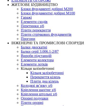
ЕЛЕМЕНТИ ОГОРОЖІ
ЖИТЛОВЕ БУДIВНИЦТВО
Блоки фундаменті добірні М200
Блоки фундаментні добірні М100
Гаражі
Елементи сходів
Перетинки з/б
Плити перекриття
Плити стрічкових фундаментів
Прогони
ІНЖЕНЕРНІ ТА ПРОМИСЛОВІ СПОРУДИ
Балки двоскатні
Балки серії 3.006.1-2/87
Вироби підстанцій
Елементи колектора
Елементи лотків
Кільця залізобетонні
Кільця залізобетонні
Перекриття кілець
Плити дна кілець
Колодязі зв’язку з/б
Кріплення шахтне з/б
Кріплення штольні з/б
Опорні подушки
Плити опорні