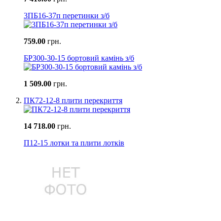
3ПБ16-37п перетинки з/б
759.00
грн.
БР300-30-15 бортовий камінь з/б
1 509.00
грн.
ПК72-12-8 плити перекриття
14 718.00
грн.
П12-15 лотки та плити лотків