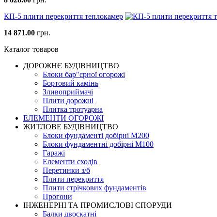
КП-5 плити перекриття теплокамер
14 871.00
грн.
Каталог товаров
ДОРОЖНЄ БУДIВНИЦТВО
Блоки бар"єрної огорожі
Бортовий камінь
Зливоприймачі
Плити дорожні
Плитка тротуарна
ЕЛЕМЕНТИ ОГОРОЖІ
ЖИТЛОВЕ БУДIВНИЦТВО
Блоки фундаменті добірні М200
Блоки фундаментні добірні М100
Гаражі
Елементи сходів
Перетинки з/б
Плити перекриття
Плити стрічкових фундаментів
Прогони
ІНЖЕНЕРНІ ТА ПРОМИСЛОВІ СПОРУДИ
Балки двоскатні