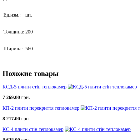
Ед.изм.:
шт.
Толщина:
200
Ширина:
560
Похожие товары
КСД-5 плити стін теплокамер
7 269.00
грн.
КП-2 плити перекриття теплокамер
8 217.00
грн.
КС-4 плити стін теплокамер
8 628.00
грн.