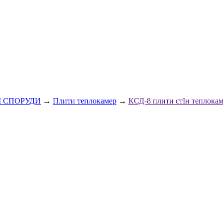
І СПОРУДИ
→
Плити теплокамер
→
КСД-8 плити стІн теплока