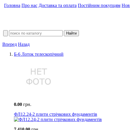
Головна
Про нас
Доставка та оплата
Постійним покупцям
Нов
Вперед
Назад
Б-6 Лоток телескопічний
0.00
грн.
ФЛ12.24-2 плити стрічкових фундаментів
7 410.00
грн.