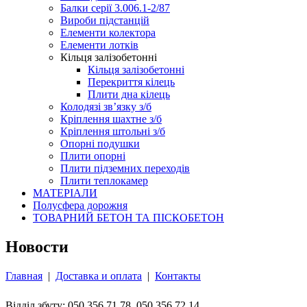
Балки серії 3.006.1-2/87
Вироби підстанцій
Елементи колектора
Елементи лотків
Кільця залізобетонні
Кільця залізобетонні
Перекриття кілець
Плити дна кілець
Колодязі зв’язку з/б
Кріплення шахтне з/б
Кріплення штольні з/б
Опорні подушки
Плити опорні
Плити підземних переходів
Плити теплокамер
МАТЕРІАЛИ
Полусфера дорожня
ТОВАРНИЙ БЕТОН ТА ПІСКОБЕТОН
Новости
Главная
|
Доставка и оплата
|
Контакты
Відділ збуту: 050 356 71 78, 050 356 72 14