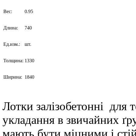
Вес:
0.95
Длина:
740
Ед.изм.:
шт.
Толщина:
1330
Ширина:
1840
Лотки залізобетонні для 
укладання в звичайних ґр
мають бути міцними і стій