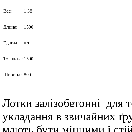
Вес:
1.38
Длина:
1500
Ед.изм.:
шт.
Толщина:
1500
Ширина:
800
Лотки залізобетонні для 
укладання в звичайних ґр
мають бути міцними і стій