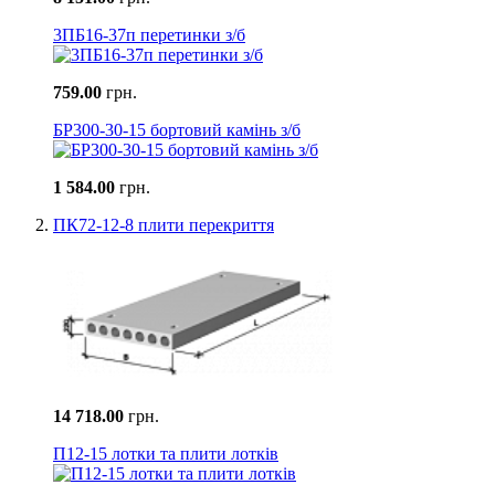
3ПБ16-37п перетинки з/б
759.00
грн.
БР300-30-15 бортовий камінь з/б
1 584.00
грн.
ПК72-12-8 плити перекриття
14 718.00
грн.
П12-15 лотки та плити лотків