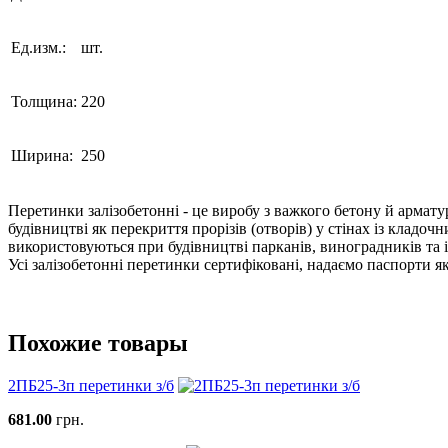
Ед.изм.:
шт.
Толщина:
220
Ширина:
250
Перетинки залізобетонні - це виробу з важкого бетону й армату
будівництві як перекриття прорізів (отворів) у стінах із кладо
використовуються при будівництві парканів, виноградників та і
Усі залізобетонні перетинки сертифіковані, надаємо паспорти я
Похожие товары
2ПБ25-3п перетинки з/б
681.00
грн.