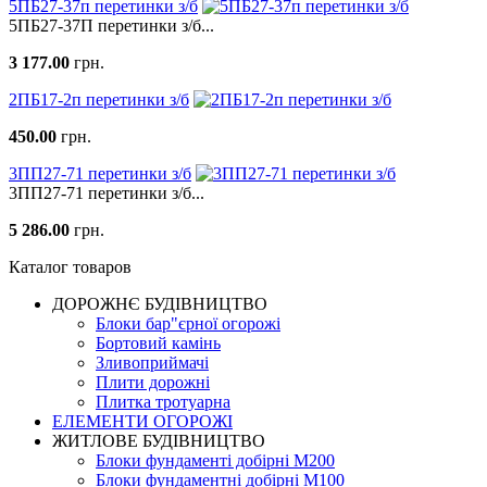
5ПБ27-37п перетинки з/б
5ПБ27-37П перетинки з/б...
3 177.00
грн.
2ПБ17-2п перетинки з/б
450.00
грн.
3ПП27-71 перетинки з/б
3ПП27-71 перетинки з/б...
5 286.00
грн.
Каталог товаров
ДОРОЖНЄ БУДIВНИЦТВО
Блоки бар"єрної огорожі
Бортовий камінь
Зливоприймачі
Плити дорожні
Плитка тротуарна
ЕЛЕМЕНТИ ОГОРОЖІ
ЖИТЛОВЕ БУДIВНИЦТВО
Блоки фундаменті добірні М200
Блоки фундаментні добірні М100