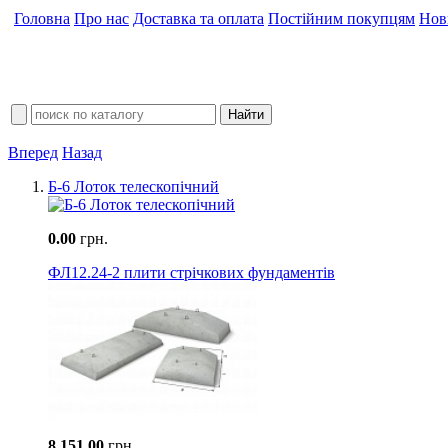
Головна
Про нас
Доставка та оплата
Постійним покупцям
Нов
Вперед
Назад
Б-6 Лоток телескопічний
0.00
грн.
ФЛ12.24-2 плити стрічкових фундаментів
8 151.00
грн.