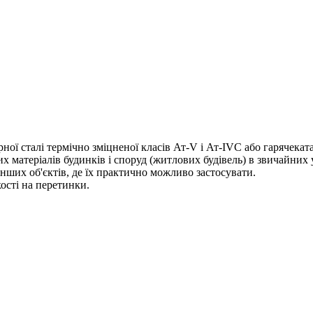
рної сталі термічно зміцненої класів Ат-V і Ат-IVC або гарячека
чних матеріалів будинків і споруд (житлових будівель) в звичайни
нших об'єктів, де їх практично можливо застосувати.
кості на перетинки.