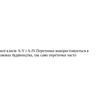
таної класів А-V і А-IV.Перетинки використовуються в
х умовах будівництва, так само перетички часто