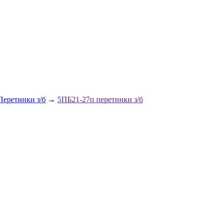
Перетинки з/б
→
5ПБ21-27п перетинки з/б