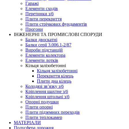
Гаражі
Елементи сходів
Перетинки з/б
Плити перекриття
Плити стрічкових фундаментів
Прогони
ІНЖЕНЕРНІ ТА ПРОМИСЛОВІ СПОРУДИ
Балки двоскатні
Балки серії 3.006.1-2/87
Вироби підстанцій
Елементи колектора
Елементи лотків
Кільця залізобетонні
Кільця залізобетонні
Перекриття кілець
Плити дна кілець
Колодязі зв’язку з/б
Кріплення шахтне з/б
Кріплення штольні з/б
Опорні подушки
Плити опорні
Плити підземних переходів
Плити теплокамер
МАТЕРІАЛИ
Полусфера дорожня